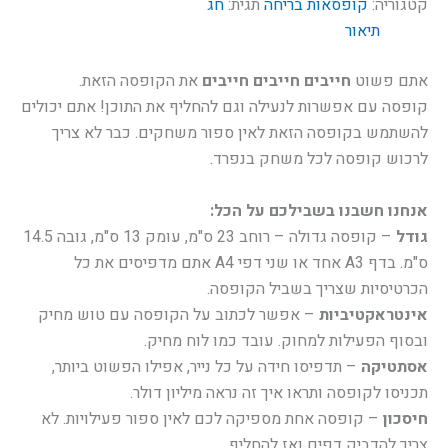
קטגוריה:
קופסאות בריחה
תגית:
חג
תיאור
אתם פשוט
חייבים חייבים חייבים
את הקופסה הזאת.
קופסה עם אפשרות לנעילה וגם להחליף את התוכן! אתם יכולים
להשתמש בקופסה הזאת לאין ספור משחקים. כבר לא צריך
לרכוש קופסה לכל משחק בנפרד.
אנחנו חשבנו בשבילכם על הכל:
גודל
– קופסה גדולה – רוחב 23 ס"מ, עומק 13 ס"מ, גובה 14.5
ס"מ. בדף A3 אחד או שני דפי A4 אתם מדפיסים את כל
הכרטיסיות שצריך בשביל הקופסה.
אינטראקטיביות
– אפשר לכתוב על הקופסה עם טוש מחיק
ובסוף הפעילות למחוק. עובד כמו לוח מחיק.
אסתטיקה
– תדפיסו חידה על כל נייר, אפילו הפשוט ביותר,
תכניסו לקופסה ותראו איך זה נראה מיליון דולר.
חיסכון
– קופסה אחת מספיקה לכם לאין ספור פעילויות. לא
צריך להדביק דפים ואז להחליף.